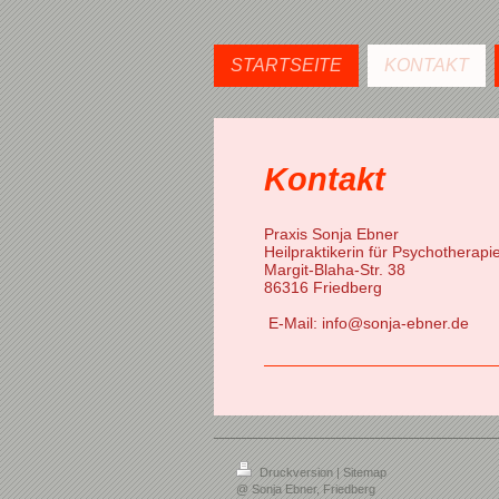
STARTSEITE
KONTAKT
Kontakt
Praxis Sonja Ebner
Heilpraktikerin für Psychotherapi
Margit-Blaha-Str.
38
86316
Friedberg
E-Mail:
info@sonja-ebner.de
Druckversion
|
Sitemap
@ Sonja Ebner, Friedberg